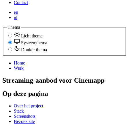
Contact
en
nl
Thema
Licht thema
Systeemthema
Donker thema
Home
Werk
Streaming-aanbod voor Cinemapp
Op deze pagina
Over het project
Stack
Screenshots
Bezoek site