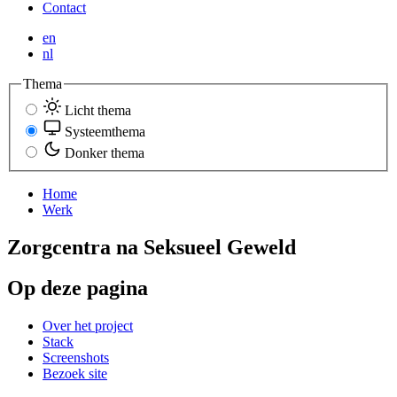
Contact
en
nl
Thema
Licht thema
Systeemthema
Donker thema
Home
Werk
Zorgcentra na Seksueel Geweld
Op deze pagina
Over het project
Stack
Screenshots
Bezoek site